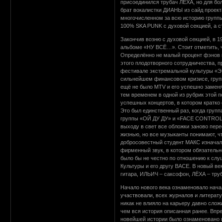
присоединился трубач ЛЁХА, но для бол
брат вокалистки ДИАНЫ из сайд проек
многочисленном за всю историю группы
100% SKA PUNK с духовой секцией, а с
Закончив возню с духовой секцией, в 
альбоме «НУ ВСЁ…». Стоит отметить, ч
Определённо не малый процент фэнов 
этого плодотворного сотрудничества, 
фестивале экстремальной культуры «ЭК
сильнейшем финансовом кризисе, груп
ещё не было MTV и его успешно заменя
тем временем в одной из рубрик этой 
успешных концертов, в котором кратко 
Это был единственный раз, когда групп
группы «ОЙ ДУ ДУ» и «FACE CONTROL»
выходу в свет все обложки заново пер
жизнью, но все музыканты понимают, ч
добросовестный студент МАКС изначаль
фирменный звук, в котором обязательно
было бы не честно по отношению к слу
Культуры и его другу ВАСЕ. В новый в
гитара, ИЛЬИЧ – саксофон, ЛЁХА – тру
Начало нового века ознаменовало нача
участвовали, всех журналов и литерату
никак не влияло на карьеру давно слож
чем вся история описанная ранее. Впр
новейшей истории было ознаменовано п