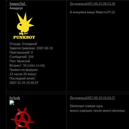
ImmorTaL
Поделиться
2007-06-25 08:53:36
Амадеус
А концовка ваще Жжесть!!!! )))
Откуда:
Отрадный
Зарегистрирован
: 2007-06-19
Приглашений:
0
Сообщений:
154
Пол:
Мужской
Возраст:
34
[1991-12-09]
Провел на форуме:
13 часов 26 минут
Последний визит:
2007-11-25 15:45:47
IgArek
Поделиться
2007-09-19 16:34:37
Distemper клевая груа
много хороших песен много веселых