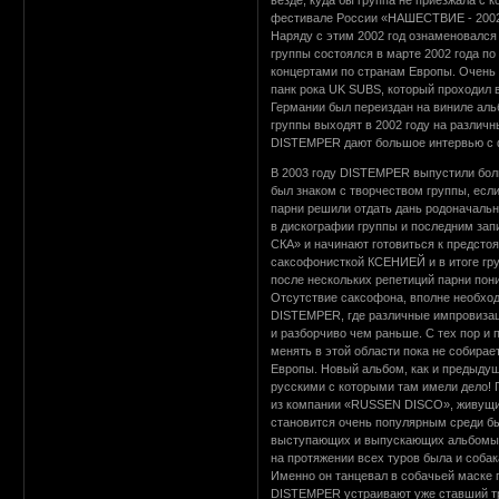
везде, куда бы группа не приезжала с 
фестивале России «НАШЕСТВИЕ - 2002»
Наряду с этим 2002 год ознаменовался
группы состоялся в марте 2002 года п
концертами по странам Европы. Очень
панк рока UK SUBS, который проходил
Германии был переиздан на виниле ал
группы выходят в 2002 году на различ
DISTEMPER дают большое интервью с ф
В 2003 году DISTEMPER выпустили боль
был знаком с творчеством группы, есл
парни решили отдать дань родоначальн
в дискографии группы и последним з
СКА» и начинают готовиться к предсто
саксофонисткой КСЕНИЕЙ и в итоге гру
после нескольких репетиций парни пони
Отсутствие саксофона, вполне необход
DISTEMPER, где различные импровизаци
и разборчиво чем раньше. С тех пор и 
менять в этой области пока не собирае
Европы. Новый альбом, как и предыдущ
русскими с которыми там имели дело! 
из компании «RUSSEN DISCO», живущи
становится очень популярным среди бы
выступающих и выпускающих альбомы в
на протяжении всех туров была и соба
Именно он танцевал в собачьей маске
DISTEMPER устраивают уже ставший тра