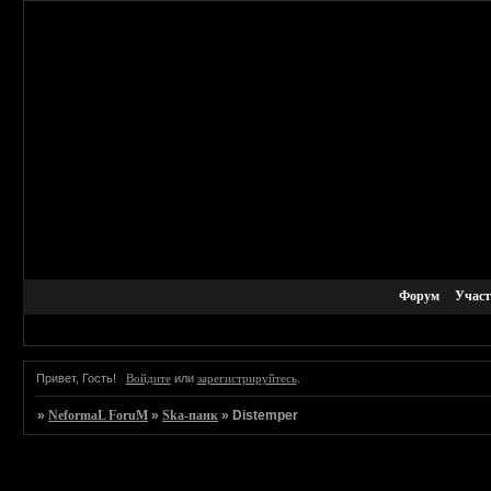
Форум
Учас
Привет, Гость!
Войдите
или
зарегистрируйтесь
.
»
NeformaL ForuM
»
Ska-панк
»
Distemper