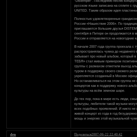
“Distemper”. Последнюю песню концерта 
русском языке записана на сплите с 
UNITED. Таким образом идея пластинки
Полностью удовлетворенные грандиозн
России «Нашествие 2006». По традиции
приглашаются большие друзья DISTEMP
сентября в Питере он продолжается в м
России и отправляется на новогодние к
В начале 2007 года группа проехала с 
распространялась чумка до недавнего 
забывает про новый альбом, который 
ТЕБЯ» стал живым примером позитивног
группы с размахом отметили выход альб
туром в поддержку своего свежего рел
укрепляется созданный в Москве офиц
Но останавливаться на этом группа не
концертов как в поддержку нового аль
культуры на всём земном шаре.
До тех пор, пока в мире есть люди, 
культуры, любители такой музыки могу
всех подобных проявлений. И никто не 
живой концерт из года в год безудерж
мощь и энергию этой музыкальной чумк
den
Поделиться
2007-06-22 22:40:42