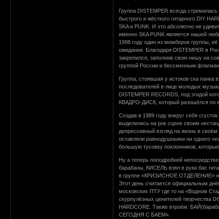
Группа DISTEMPER всегда стремилась и
быстрого и жёсткого гитарного DIY HAR
SKA и PUNK. И это абсолютно не удиви
именно SKA PUNK является нашей люби
1998 году один из мемберов группы, е
ожидания. Благодаря DISTEMPER в Рос
закрепился, заполнив свою нишу на с
группой России и бессменным флагман
Группа, стоявшая у истоков ска панка
последователей в лице молодых музык
DISTEMPER RECORDS, под эгидой которо
КВАДРО-ДИСК, который разошёлся по в
Создав в 1989 году вокруг себя сгуст
выделились на рок сцене своим нестан
депрессивный взгляд на жизнь в своё
оставляли равнодушными ни одного чел
большую тусовку поклонников, которые
Ну а теперь поподробней непосредстве
барабаны, КИСЕЛЬ взял в руки бас гит
в группе «КРИЗИСНОЕ ОТДЕЛЕНИЕ» на о
Этот день считается официальным днём
московских ПТУ где то на «Водном Ста
скурпулёзных ценителей творчества D
HARDCORE. Также втроём: БАЙ(барабан
СЕГОДНЯ С БАЕМ».