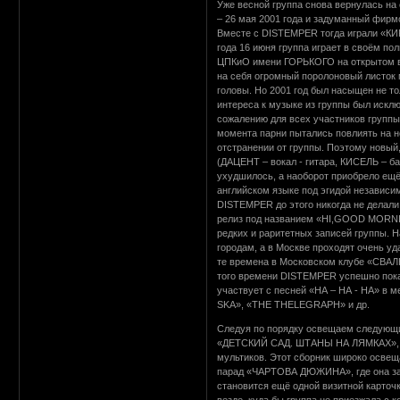
Уже весной группа снова вернулась н
– 26 мая 2001 года и задуманный фи
Вместе с DISTEMPER тогда играли «К
года 16 июня группа играет в своём 
ЦПКиО имени ГОРЬКОГО на открытом во
на себя огромный поролоновый листок 
головы. Но 2001 год был насыщен не т
интереса к музыке из группы был искл
сожалению для всех участников групп
момента парни пытались повлиять на 
отстранении от группы. Поэтому новый
(ДАЦЕНТ – вокал - гитара, КИСЕЛЬ – б
ухудшилось, а наоборот приобрело ещё 
английском языке под эгидой независ
DISTEMPER до этого никогда не делали 
релиз под названием «HI,GOOD MORNIN
редких и раритетных записей группы. 
городам, а в Москве проходят очень у
те времена в Московском клубе «СВАЛКА
того времени DISTEMPER успешно показ
участвует с песней «НА – НА - НА» 
SKA», «THE THELEGRAPH» и др.
Следуя по порядку освещаем следующи
«ДЕТСКИЙ САД. ШТАНЫ НА ЛЯМКАХ», где
мультиков. Этот сборник широко освещ
парад «ЧАРТОВА ДЮЖИНА», где она за
становится ещё одной визитной карточк