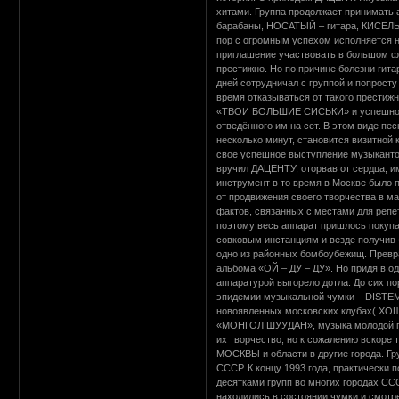
хитами. Группа продолжает принимать а
барабаны, НОСАТЫЙ – гитара, КИСЕЛЬ 
пор с огромным успехом исполняется на
приглашение участвовать в большом 
престижно. Но по причине болезни гит
дней сотрудничал с группой и попросту
время отказываться от такого престиж
«ТВОИ БОЛЬШИЕ СИСЬКИ» и успешно ис
отведённого им на сет. В этом виде 
несколько минут, становится визитной 
своё успешное выступление музыкантов
вручил ДАЦЕНТУ, оторвав от сердца, и
инструмент в то время в Москве было 
от продвижения своего творчества в м
фактов, связанных с местами для репе
поэтому весь аппарат пришлось покуп
совковым инстанциям и везде получив 
одно из районных бомбоубежищ. Превра
альбома «ОЙ – ДУ – ДУ». Но придя в о
аппаратурой выгорело дотла. До сих по
эпидемии музыкальной чумки – DISTEMP
новоявленных московских клубах( ХОШ
«МОНГОЛ ШУУДАН», музыка молодой гру
их творчество, но к сожалению вскоре 
МОСКВЫ и области в другие города. Гру
СССР. К концу 1993 года, практически
десятками групп во многих городах СС
находились в состоянии чумки и смотре