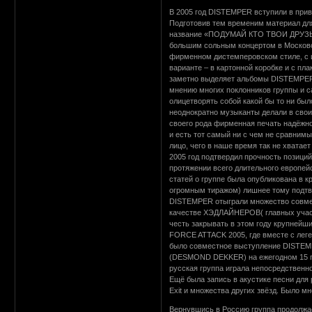
В 2005 год DISTEMPER вступили в прив
Подготовив тем временим материал для
название «ПОДУМАЙ КТО ТВОИ ДРУЗЬЯ»,
большим сольным концертом в Московс
фирменном дистемперовском стиле, с 
варианте – в картонной коробке и с п
заметно выделяет альбомы DISTEMPER 
мнению многих поклонников группы и 
олицетворять собой какой бы то ни был
неоднократно музыканты делали в своих
своего рода фирменная печать надёжно
и есть тот самый ни с чем не сравнимы
лицо, чего в наше время так не хвата
2005 год подтвердил прочность позиц
протяжении всего длительного европей
статей о группе была опубликована в 
огромным тиражом) лишнее тому подтв
DISTEMPER отыграли множество совместн
качестве ХЭДЛАЙНЕРОВ( главных участ
честь закрывать в этом году крупней
FORCE ATTACK 2005, где вместе с лег
было совместное выступление DISTEM
(DESMOND DEKKER) на ежегодном 15 по
русская группа играла непосредственно
Ещё была запись в акустике песни для 
Exit и множества других звёзд. Было мн
Вернувшись в Россию группа продолжае