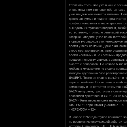
Стоит отметить, что уже в конце вось
очень странном стечении обстоятельс
участии детской комнаты милиции. По
денежная сумма и педагог-организатор 
профессиональная аппаратура советског
выходить из глубокого подполья, такой
естественно, что после репетиций вок
которые наводили ужас на обывателей 
в среде тусовщиков это легендарное мес
время у всех на языке. Даже в альбом
скоро настало время активного разви
всеми честными и не честными предлога
процесс, попросту спился, а занимать э
вместе с аппаратом. Но начало было п
любовь к музыке уже не видела прегр
молодой группой на базе репетировал 
ДАЦЕНТ. Позже он плавно вольётся в г
первого альбома. После записи альбом
атмосферу и не остаётся незамеченно
БАЕМ не кусаем, просто мы в совке и
состоялся дебют песни «УРЕЛА» на мо
БАЕМ» была перезаписана на «нормаль
DISTEMPER принимает участие с 199
«ЧЕРЁМУХА – 92».
В начале 1992 года группа понимает, ч
по восприятию окружающей действител
истории. С приходом ДАЦЕНТА музыка г