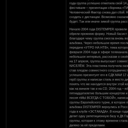
года группа успешно отметила свой 14
фестивале – презентации сборника «Т
Человеческий Фактор снова дал сбой. 
сходить с дистанции. Возможно сказала
будет. Так или иначе зимой группа ра
Начало 2004 года DISTEMPER провели в
обрели прежнюю форму. Новый басист п
благодаря чему группа смогла вновь в
альбома. Через небольшое время после
передаче «УТРО НА НТВ», тема котор
февраля 2004 года в эфире телекана
небольшое интервью, рассказав о своём
на 17 апреля, группа выпускает совме
КИСЕЛЁМ. Эта пластинка получила на
став плодом совместного сотрудниче
успешно презентует его в СДК МАИ 17 а
герб группы и написан стиль и место д
понять что же находится внутри этой к
как на виниле так и на CD. 2004 год –
пятнадцатилетие большим концертом и 
песня «МЫ ВСЕГДА С ТОБОЙ», написанна
группы Европейского турне, в которое п
альбома DISTEMPER вернулись в Россию
года в клубе «ЭСТАКАДА». В конце год
делит одну репетиционную базу в ДК Г
группы, которая к этому времени стала
далеко за её пределами.