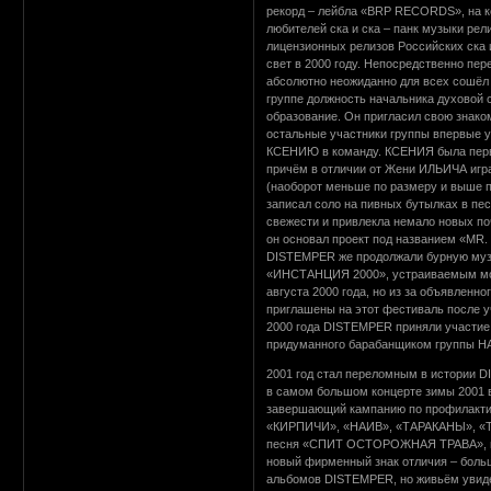
рекорд – лейбла «BRP RECORDS», на к
любителей ска и ска – панк музыки р
лицензионных релизов Российских ска
свет в 2000 году. Непосредственно пе
абсолютно неожиданно для всех сошёл 
группе должность начальника духовой 
образование. Он пригласил свою знако
остальные участники группы впервые у
КСЕНИЮ в команду. КСЕНИЯ была перво
причём в отличии от Жени ИЛЬИЧА играл
(наоборот меньше по размеру и выше по
записал соло на пивных бутылках в пе
свежести и привлекла немало новых п
он основал проект под названием «MR.
DISTEMPER же продолжали бурную музы
«ИНСТАНЦИЯ 2000», устраиваемым мод
августа 2000 года, но из за объявленн
приглашены на этот фестиваль после 
2000 года DISTEMPER приняли участие 
придуманного барабанщиком группы 
2001 год стал переломным в истории D
в самом большом концерте зимы 2001 
завершающий кампанию по профилактик
«КИРПИЧИ», «НАИВ», «ТАРАКАНЫ», «TEQ
песня «СПИТ ОСТОРОЖНАЯ ТРАВА», исп
новый фирменный знак отличия – больш
альбомов DISTEMPER, но живьём увидет