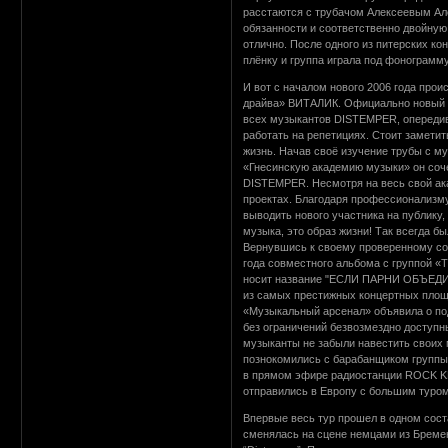
расстаются с трубачом Алексеевым Але
обязанности и соответственно двойную
отлично. После одного из питерских ко
плёнку и группа играла под фонограмм
И вот с началом нового 2006 года про
драйва» ВИТАЛИК. Официально новый тр
всех музыкантов DISTEMPER, опередив 
работать на репетициях. Стоит заметит
жизнь. Начав своё изучение трубы с м
«Гнесинскую академию музыки» он соче
DISTEMPER. Несмотря на весь свой ака
проектах. Благодаря профессионализму
выводить нового участника на публику
музыка, это образ жизни! Так всегда бы
Вернувшись к своему проверенному со
года совместного альбома с группой «
носит название "ЕСЛИ ПАРНИ ОБЪЕДИНЯ
из самых престижных концертных площа
«Музыкальный арсенал» объявила о под
без ограничений безвозмездно доступн
музыканты не забыли навестить своих 
познокомились с барабанщиком группы Е
в прямом эфире радиостанции ROCK KLA
отправились в Европу с большим туром
Впервые весь тур прошел в одном соста
сменялась на сцене немцами из Бремен