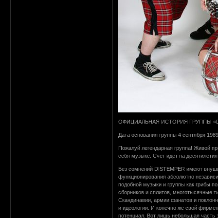
ОФИЦИАЛЬНАЯ ИСТОРИЯ ГРУППЫ «D
Дата основания группы 4 сентября 1989
Пожалуй легендарная группа! Живой пр
себя музыке. Счет идет на десятилетия
Без сомнений DISTEMPER имеют внушит
функционирования абсолютно независим
подобной музыки и группы как грибы п
сборников и сплитов, многотысячные т
Скандинавии, армии фанатов и поклонн
и идеологии. И конечно же свой фирме
потенциал. Вот лишь небольшая часть 