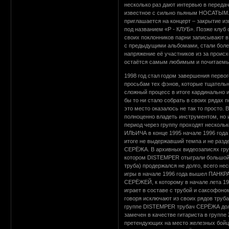
несколько раз дают интервью в передач
известное с сильно пьяным НОСАТЫМ.
приглашается на концерт – закрытие и
под названием «Р - КЛУБ». Позже клуб
своих поклонников парни записывают 
с предыдущими альбомами, стали боле
напряжение её участников из за прои
остаётся самым любимым и почитаемым
1998 год стал годом завершения перво
просьбам тех фэнов, которые тщательн
сложный процесс в итоге кардинально 
бы то ни стало собрать в своих рядах 
это место оказалось не так то просто
полноценно владеть инструментом, но 
период через группу проходят несколь
ИЛЬИЧА в конце 1995 начале 1996 года
итоге не выдержавший темпа и не разд
СЕРЁЖА. В архивных видеозаписях гру
котором DISTEMPER отыграли большой
труба) продержался не долго, всего не
игры в начале 1996 года вышел ПАНКР
СЕРЁЖЕЙ, к которому в начале лета 19
играет в составе с трубой и саксофо
говоря исключают из своих рядов труб
группе DISTEMPER трубач СЕРЁЖА долг
замечен в качестве гитариста в групп
претендующих на место железных бойцо