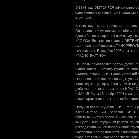
В 1994 году DISTEMPER официально сот
одноимённый клубный тур в поддержку
этом туре.
В 1995 году группа записывает альбом
Оставаясь неизменными в своём мощн
идеи и более интересной самим музык
«СОЮЗ». До этого все записи DISTEMP
выходили на сборниках «ПАНК РЕВОЛЮЦ
телеэкранах. В декабре 1995 года, во
«РАДИО БАЛТИКА».
На новом альбоме все партии духовых
использовали. Поэтому группа начина
надолго, стал ИЛЬИЧ. Ранее игравший 
Пополнив свой боевой состав, группа
1996 года) в ДК Горбунова(ГОРБУШКЕ) и
добавляется тенор - саксофон ИЛЬИЧА
«MAXIMUM», а 25 ноября 1996 года в 
неоднократно появляется с небольшим
Получив новое звучание, DISTEMPER ре
вокал / гитара, БАЙ – барабаны, КИСЕ
приступы чистого веселья и объединен
концерты, а не студийная работа, осн
рекорд компаний по продвижению групп
Оставаясь всегда полностью независим
получает взамен всё более численную