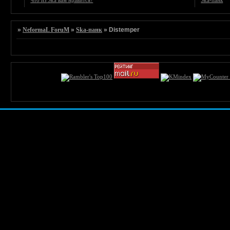
Что из Ska вам нравится?
Ska-панк
»
NeformaL ForuM
»
Ska-панк
»
Distemper