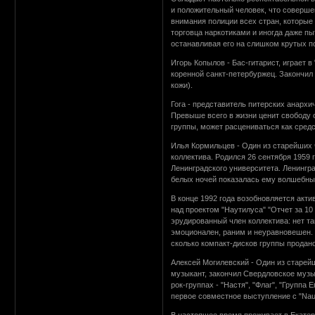
и положительный человек, что соверше
внимания полиции всех стран, которые п
торговца наркотиками и иногда даже пы
останавливая его на слишком крутых п
Игорь Копылов - Бас-гитарист, играет в
коренной санкт-петербуржец. Закончил
кожи).
Гога - представитель питерских анарх
Превыше всего в жизни ценит свободу о
группы, может расцениваться как сред
Илья Кормильцев - Один из старейших 
коллектива. Родился 26 сентября 1959
Ленинградского университета. Ленингр
белых ночей показалась ему волшебны
В конце 1992 года возобновляется акти
над проектом "Наутилуса" "Отчет за 10 
эрудированный член коллектива: нет та
эмоционален, раним и неуравновешен. 
сколько компакт-дисков группы продан
Алексей Могилевский - Один из старей
музыкант, закончил Свердловское музы
рок-группах - "Настя", "Флаг", "Групп
первое совместное выступление с "Naut