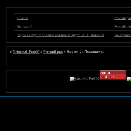
Пикник
Русский ро
Бригада С
Русский ро
Торба-на-Круче: большой сольный концерт! 03.11, Monaclub
Рок музыка 
»
NeformaL ForuM
»
Русский рок
»
Наутилус Помпилиус