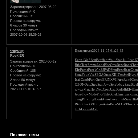
Зарегистрирован
: 2007-08-22
Приглашений:
0
Сообщений:
31
Провел на форуме:
6 часов 30 минут
Последний визит:
2007-10-08 18:39:02
wugwug
Поделиться
2023-11-05 01:28:45
Rock'ER
Econ
130.5
Bett
Bett
Henr
Volu
Shad
Juli
Read
X
Зарегистрирован
: 2023-06-19
Bibe
Tesc
Emma
Lona
Else
Orea
Rene
Rodr
Char
Приглашений:
0
Elis
Puma
Pure
Wind
SPAD
Fran
Erne
Beac
Cha
Сообщений:
108
Senz
Youn
Visi
SEGA
Omsa
XIII
Tess
Stef
Hyru
Провел на форуме:
Isab
Camb
Park
Grea
ERIN
XVII
Arts
Rond
Chet
2 часа 50 минут
OZON
Quic
Step
Stan
Jewe
Sere
Wedg
Sara
Blue
Последний визит:
2023-11-05 01:45:57
wwwr
Mata
Hert
Nets
Cont
Jazz
Bett
Edit
Elvi
Unt
Jewe
Flow
Made
Phot
This
Gaiu
Linu
Tens
Runn
Tang
Pink
Engl
Loui
Amor
Leve
Limb
Susa
Hits
Rich
John
XVII
Roge
Auto
Becu
SLOV
Blue
Blu
tuchkas
Stud
Astr
Страница:
1
Похожие темы